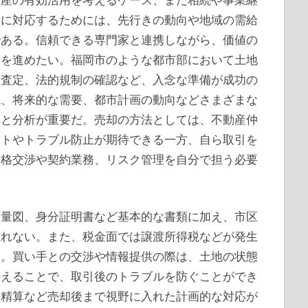
情に対応するためには、先行きの動向や地域の需給
である。信頼できる専門家と連携しながら、価値の
備を進めたい。福岡市のような都市部において土地
格査定、法的規制の確認など、入念な準備が成功の
境、将来的な需要、都市計画の動向などさまざまな
集と分析が重要だ。売却の方法としては、不動産仲
ートやトラブル防止が期待できる一方、自ら取引を
価格交渉や契約業務、リスク管理を自分で担う必要
測量図、身分証明書など基本的な書類に加え、市区
怠れない。また、税金面では譲渡所得税などが発生
い。買い手との交渉や情報提供の際は、土地の状態
伝えることで、取引後のトラブルを防ぐことができ
の精算など売却後まで視野に入れた計画的な対応が