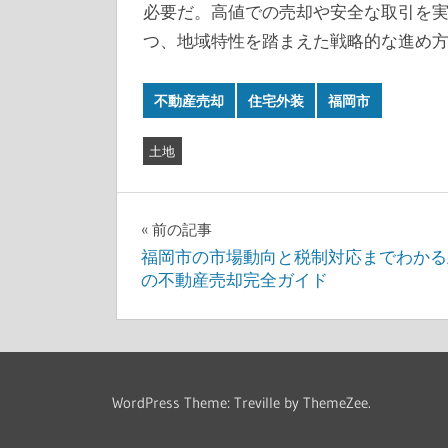
必要だ。高値での売却や安全な取引を
つ、地域特性を踏まえた戦略的な進め
不動産売却
住宅外装
福岡市
土地
投
前の記事
福岡市の市場動向と税制対応までわかる
稿
の不動産売却完全ガイド
ナ
ビ
ゲ
WordPress Theme: Treville by ThemeZee.
ー