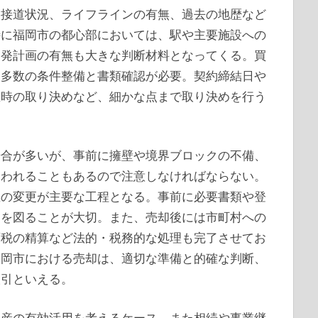
路接道状況、ライフラインの有無、過去の地歴など
特に福岡市の都心部においては、駅や主要施設への
開発計画の有無も大きな判断材料となってくる。買
、多数の条件整備と書類確認が必要。契約締結日や
生時の取り決めなど、細かな点まで取り決めを行う
。
場合が多いが、事前に擁壁や境界ブロックの不備、
問われることもあるので注意しなければならない。
義の変更が主要な工程となる。事前に必要書類や登
通を図ることが大切。また、売却後には市町村への
画税の精算など法的・税務的な処理も完了させてお
福岡市における売却は、適切な準備と的確な判断、
取引といえる。
資産の有効活用を考えるケース、また相続や事業継