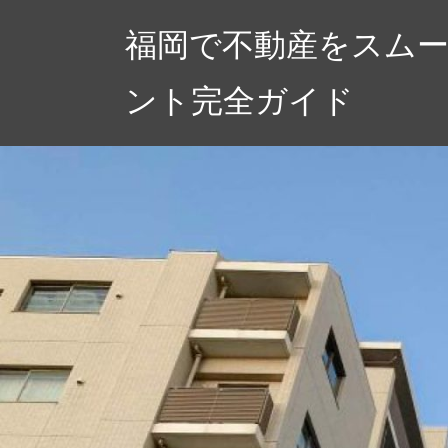
コ
福岡で不動産をスム
ン
テ
ント完全ガイド
ン
ツ
へ
ス
キ
ッ
プ