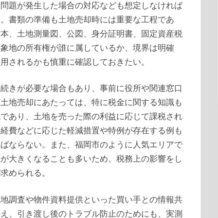
的問題が発生した場合の対応なども想定しなければ
る。書類の準備も土地売却時には重要な工程であ
謄本、土地測量図、公図、身分証明書、固定資産税
対象地の所有権が誰に属しているか、境界は明確
適用されるかも慎重に確認しておきたい。
手続きが必要な場合もあり、事前に役所や関連窓口
。土地売却にあたっては、特に税金に関する知識も
税であり、土地を売った際の利益に応じて課税され
要経費などに応じた軽減措置や特例が存在する例も
ればならない。また、福岡市のように人気エリアで
益が大きくなることも多いため、税務上の影響をし
が求められる。
現地調査や物件資料提供といった買い手との情報共
伝え、引き渡し後のトラブル防止のためにも、実測